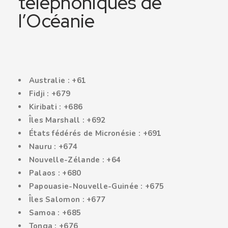
téléphoniques de
l’Océanie
Australie : +61
Fidji : +679
Kiribati : +686
Îles Marshall : +692
États fédérés de Micronésie : +691
Nauru : +674
Nouvelle-Zélande : +64
Palaos : +680
Papouasie-Nouvelle-Guinée : +675
Îles Salomon : +677
Samoa : +685
Tonga : +676