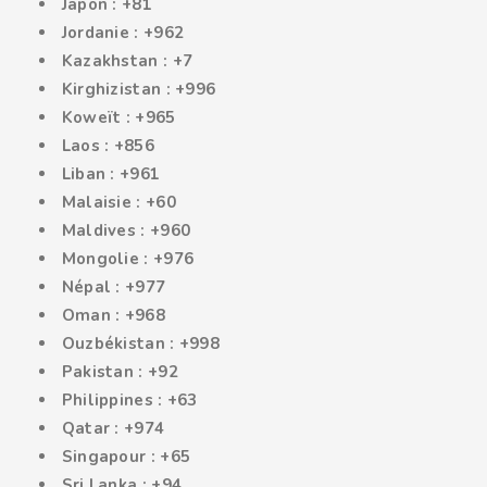
Japon : +81
Jordanie : +962
Kazakhstan : +7
Kirghizistan : +996
Koweït : +965
Laos : +856
Liban : +961
Malaisie : +60
Maldives : +960
Mongolie : +976
Népal : +977
Oman : +968
Ouzbékistan : +998
Pakistan : +92
Philippines : +63
Qatar : +974
Singapour : +65
Sri Lanka : +94