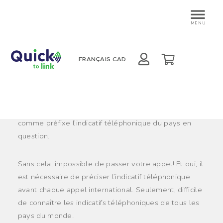
Découvrez la liste des
MENU
indicatifs téléphoniques
internationaux
FRANÇAIS
CAD
Pour passer un appel à l’étranger, il ne faut pas
simplement entrer le numéro de votre ami ou de
votre proche. En effet, il est nécessaire d’ajouter
comme préfixe l’indicatif téléphonique du pays en
question.
Sans cela, impossible de passer votre appel! Et oui, il
est nécessaire de préciser l’indicatif téléphonique
avant chaque appel international. Seulement, difficile
de connaître les indicatifs téléphoniques de tous les
pays du monde.